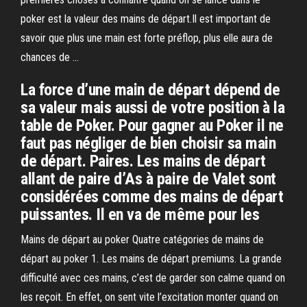
poker est la valeur des mains de départ.Il est important de
savoir que plus une main est forte préflop, plus elle aura de
chances de …
La force d’une main de départ dépend de
sa valeur mais aussi de votre position à la
table de Poker. Pour gagner au Poker il ne
faut pas négliger de bien choisir sa main
de départ. Paires. Les mains de départ
allant de paire d’As à paire de Valet sont
considérées comme des mains de départ
puissantes. Il en va de même pour les
Mains de départ au poker Quatre catégories de mains de
départ au poker 1. Les mains de départ premiums. La grande
difficulté avec ces mains, c’est de garder son calme quand on
les reçoit. En effet, on sent vite l’excitation monter quand on