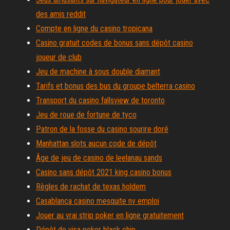
des amis reddit
Compte en ligne du casino tropicana
Casino gratuit codes de bonus sans dépôt casino
joueur de club
Jeu de machine à sous double diamant
Tarifs et bonus des bus du groupe belterra casino
Transport du casino fallsview de toronto
Jeu de roue de fortune de tyco
Patron de la fosse du casino sourire doré
Manhattan slots aucun code de dépôt
Âge de jeu de casino de leelanau sands
Casino sans dépôt 2021 king casino bonus
Règles de rachat de texas holdem
Casablanca casino mesquite nv emploi
Jouer au vrai strip poker en ligne gratuitement
Dépôt de visa poker black chip