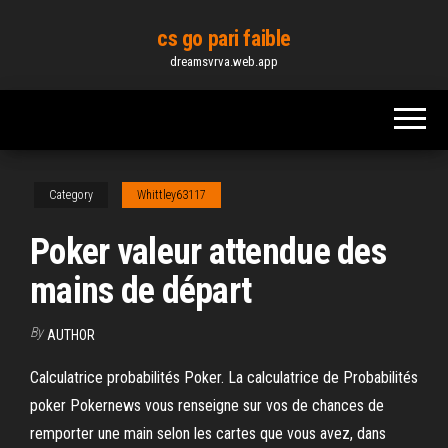
Skip
cs go pari faible
to
dreamsvrva.web.app
the
content
Category
Whittley63117
Poker valeur attendue des
mains de départ
By
AUTHOR
Calculatrice probabilités Poker. La calculatrice de Probabilités
poker Pokernews vous renseigne sur vos de chances de
remporter une main selon les cartes que vous avez, dans