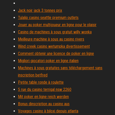
Jack noir jack 3 tonnes prix
Tulalip casino seattle premium outlets
Jouer au poker multijoueur en ligne pour le plaisir
Casino de machines à sous gratuit willy wonka
Meilleure machine à sous au casino rivers
Wind creek casino wetumpka divertissement
Comment obtenir une licence de poker en ligne
Migliori giocatori poker en ligne italien
Machines à sous gratuites sans téléchargement sans
inscription betfred
Petite table ronde à roulette
5 rue du casino terrigal nsw 2260
Mit poker en ligne reich werden
Bonus dinscription au casino aus
Voyages casino à biloxi depuis atlanta