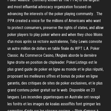
and most influential advocacy organization focused on
advancing the interests of the poker playing community. . The
PPA created a voice for the millions of Americans who want
to protect consumers, preserve the rights of states, and allow
poker players to play poker where and when they choo Moins
d'un mois après sa victoire australienne, Toby Lewis convoite
un autre million de dollars en table finale du WPT L.A. Poker
Classic. Au Commerce Casino, l'Anglais aborde la dernière
ligne droite en position de chipleader. PokerListings est le
plus grand guide de poker en ligne au monde et le plus réputé,
proposant les meilleures offres et bonus de poker en ligne
garantis, des critiques de sites de poker exclusives, et le plus
grand contenu poker gratuit sur le web. Disponible en 23
langues. Les incendies gigantesques en Australie ont ravagé
les forêts et les images de koalas assoiffés font grimper les
cagnottes d’aide sur les réseaux sociaux. « Plein d’amour à