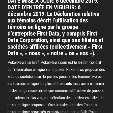
DATE MISE À JOUR: 6 décembre 2019.
DATE D’ENTRÉE EN VIGUEUR: 6
décembre 2019. La Déclaration relative
aux témoins décrit l’utilisation des
témoins en ligne par le groupe
d’entreprise First Data, y compris First
Data Corporation, ainsi que ses filiales et
sociétés affiliées (collectivement « First
Data », « nous », « notre » ou « nos »).
PokerNews En Bref. PokerNews.com est le leader mondial
de l'information en ligne sur le poker. Pokernews propose des
articles quotidiens sur le jeu, les joueurs, les tournois live ou
les tournois en ligne les plus intéressants mais aussi un forum
et des blogs rassemblant une communauté active de joueurs,
des vidéos exclusives, une sélection des meilleures salles de
poker en ligne proposant Voici le calendrier des Tournois
poker en ligne organisés exclusivement par le Club Poker.