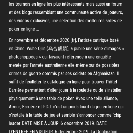
les tournois en ligne les plus intéressants mais aussi un forum
et des blogs rassemblant une communauté active de joueurs,
des vidéos exclusives, une sélection des meilleures salles de
poker en ligne …
En novembre et décembre 2020 [fr], l’artiste satirique basé
en Chine, Wuhe Qilin (乌合麒麟), a publié une série d’images «
photoshoppées » qui faisaient référence à une enquête
menée par l’armée australienne elle-même sur de possibles
crimes de guerre commis par ses soldats en Afghanistan. Il
suffit de feuilleter le catalogue en ligne pour trouver l’hôtel
Barrière permettant d’aller jouer à la roulette ou de s’installer
physiquement à une table de poker. Avec une telle alliance,
Accor, Barrière et FDJ, c’est un poids lourd du jeu en ligne qui
s’installe à la table de jeu et semble s’annoncer comme ‘chip
leader DATE MISE À JOUR: 6 décembre 2019. DATE
D’ENTRÉE EN VIGUEUR: 6 décembre 2019. La Déclaration