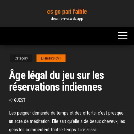
Skip
cs go pari faible
to
dreamsvrva.web.app
the
content
Category
Elleman34691
Âge légal du jeu sur les
réservations indiennes
By
GUEST
Les peigner demande du temps et des efforts, c'est presque
un acte de méditation. Elle sait qu'elle a de beaux cheveux, les
gens les commentent tout le temps. Lire aussi: