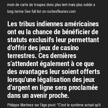
moin de carte de troupes donc plus lent mais plus solide a
long terme See full list on rochesfleuries.com
Les tribus indiennes américaines
ont eu la chance de bénéficier de
statuts exclusifs leur permettant
d’offrir des jeux de casino
terrestres. Ces dernières
s’attendent également à ce que
des avantages leur soient offerts
lorsqu’une légalisation des jeux
d’argent en ligne sera proclamée
dans un avenir proche.
Philippe Martinez sur l'âge pivot: "C'est le système actuel qu'il