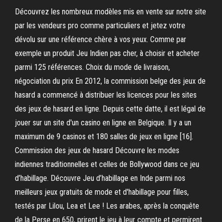
Découvrez les nombreux modèles mis en vente sur notre site
par les vendeurs pro comme particuliers et jetez votre
dévolu sur une référence chère à vos yeux. Comme par
exemple un produit Jeu Indien pas cher, à choisir et acheter
parmi 125 références. Choix du mode de livraison,
négociation du prix En 2012, la commission belge des jeux de
hasard a commencé à distribuer les licences pour les sites
des jeux de hasard en ligne. Depuis cette datte, il est légal de
jouer sur un site d'un casino en ligne en Belgique. Il y a un
maximum de 9 casinos et 180 salles de jeux en ligne [16].
Commission des jeux de hasard Découvre les modes
indiennes traditionnelles et celles de Bollywood dans ce jeu
d’habillage. Découvre Jeu d’habillage en Inde parmi nos
meilleurs jeux gratuits de mode et d'habillage pour filles,
testés par Lilou, Lea et Lee ! Les arabes, après la conquête
de la Perse en 650, prirent le jeu à leur compte et permirent