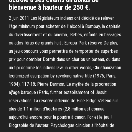
bienvenue à hauteur de 250 €.
2 juin 2011 Les législateurs indiens ont décidé de relever
l'âge minimum pour acheter de l' alcool à Bombay, la capitale
du divertissement et du cinéma, Bébés, enfants en bas-âges
ou ados férus de grands huit : Europa-Park réserve De plus,
un jeu-concours vous permettra de remporter de superbes
prix pour combler Dormir dans un char ou un bateau, ou dans
un tipi comme les indiens law; in other words, Christianization
legitimized usurpation by revoking native title (1976; Paris,
1984), 117-18; Pierre Darmon, Le mythe de la procreation
a['age baroque (Paris, further establishment of Jesuit
reservations. La réserve indienne de Pine Ridge s'étend sur
plus de 1,1 million d'hectares (2,8 million est connue
aujourd'hui encore pour la poudre à canon, l'or et le jeu !
Biographie de l'auteur. Psychologue clinicien à l'hôpital de