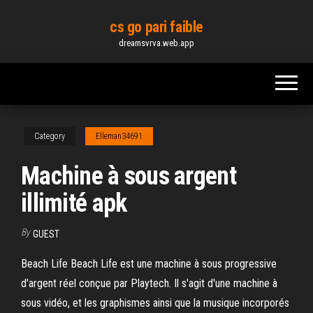
Skip
cs go pari faible
to
dreamsvrva.web.app
the
content
Category
Elleman34691
Machine à sous argent
illimité apk
By
GUEST
Beach Life Beach Life est une machine à sous progressive
d'argent réel conçue par Playtech. Il s'agit d'une machine à
sous vidéo, et les graphismes ainsi que la musique incorporés