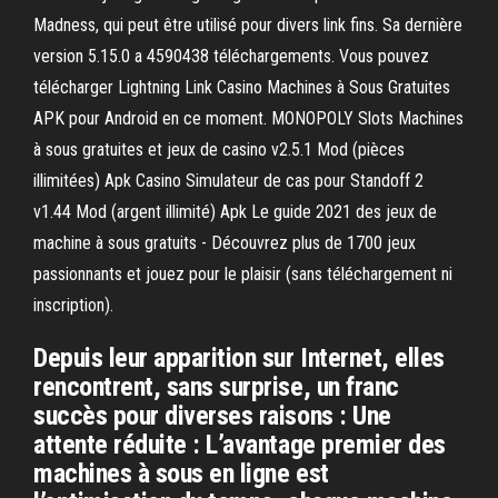
Madness, qui peut être utilisé pour divers link fins. Sa dernière
version 5.15.0 a 4590438 téléchargements. Vous pouvez
télécharger Lightning Link Casino Machines à Sous Gratuites
APK pour Android en ce moment. MONOPOLY Slots Machines
à sous gratuites et jeux de casino v2.5.1 Mod (pièces
illimitées) Apk Casino Simulateur de cas pour Standoff 2
v1.44 Mod (argent illimité) Apk Le guide 2021 des jeux de
machine à sous gratuits - Découvrez plus de 1700 jeux
passionnants et jouez pour le plaisir (sans téléchargement ni
inscription).
Depuis leur apparition sur Internet, elles
rencontrent, sans surprise, un franc
succès pour diverses raisons : Une
attente réduite : L’avantage premier des
machines à sous en ligne est