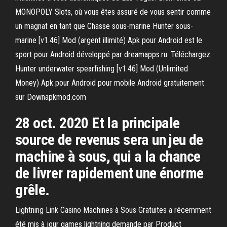
MONOPOLY Slots, où vous êtes assuré de vous sentir comme
un magnat en tant que Chasse sous-marine Hunter sous-
marine [v1.46] Mod (argent illimité) Apk pour Android est le
sport pour Android développé par dreamapps.ru. Téléchargez
Hunter underwater spearfishing [v1.46] Mod (Unlimited
Money) Apk pour Android pour mobile Android gratuitement
sur Downapkmod.com
28 oct. 2020 Et la principale
source de revenus sera un jeu de
machine à sous, qui a la chance
de livrer rapidement une énorme
grêle.
Lightning Link Casino Machines à Sous Gratuites a récemment
été mis à jour games lightning demande par Product