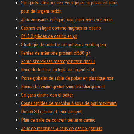
Sur quels sites pouvez-vous jouer au poker en ligne
pour de largent reddit
Jeux amusants en ligne pour jouer avec vos amis
Casinos en ligne comme ringmaster casino
Ff13 2 pièces de casino en gil
Stratégie de roulette rot schwarz verdoppeln
Fentes de mémoire proliant dl580 g7
Fente sinterklaas marsepeinstein deel 1
Roue de fortune en ligne en argent réel
Porte-gobelet de table de poker en plastique noir
Bonus de casino gratuit sans téléchargement
Se gana dinero con el poker
Coups rapides de machine à sous de pari maximum
Dosch 3d casino et jeux dargent
Plan de salle de concert belterra casino
Jeux de machines à sous de casino gratuits