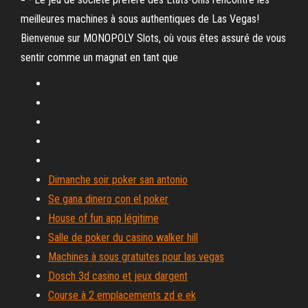
meilleures machines à sous authentiques de Las Vegas!
Bienvenue sur MONOPOLY Slots, où vous êtes assuré de vous
sentir comme un magnat en tant que
Dimanche soir poker san antonio
Se gana dinero con el poker
House of fun app légitime
Salle de poker du casino walker hill
Machines à sous gratuites pour las vegas
Dosch 3d casino et jeux dargent
Course à 2 emplacements zd e ek