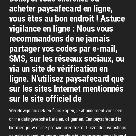
acheter paysafecard en ligne,
vous êtes au bon endroit ! Astuce
vigilance en ligne : Nous vous
recommandons de ne jamais
partager vos codes par e-mail,
SMS, sur les réseaux sociaux, ou
via un site de vérification en
ligne. N'utilisez paysafecard que
sur les sites Internet mentionnés
sur le site officiel de
Wereldwijd muziek en films kopen, je abonnement voor een
online datingwebsite betalen, of gamen. Een paysafecard is
hiermee jouw online prepaid creditcard. Duizenden webshops