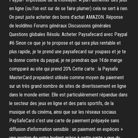
en ligne (ou l'on est sur de se faire plumer) cela ne sert à rien.
On peut juste acheter des bons d'achat AMAZON. Réponse
de leoldihno Forums généraux Discussions générales
Questions globales Résolu: Acheter Paysafecard avec Paypal
#6 Sinon ce que je te propose et qui sera plus rentable et
plus rapide, je te prend une paysafecard sur youpass et je te
la donne contre du paypal, je ne prendrais que 1€de marge
compparé au site qui prend 20% Cette carte : la Paysafe
MasterCard prepaidest utilisée comme moyen de paiement
sur un très grand nombre de sites de divertissement en ligne
dans le monde entier. Elle est particulièrement répandue dans
le secteur des jeux en ligne et des paris sportifs, de la
musique et du cinéma, ainsi que sur les réseaux sociaux.
PaySafeCard c’est une carte de paiement prépayée sans
diffusion d’information sensible : un paiement en espèces +
une gestion de votre budget grâce à cette carte = que du