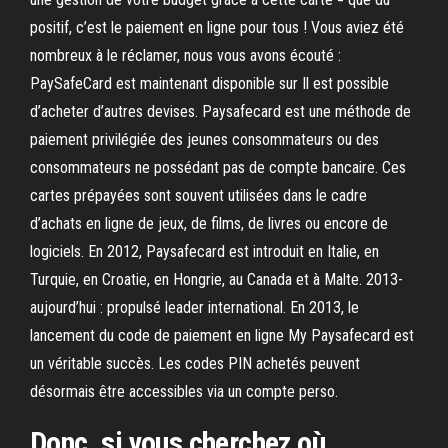
positif, c’est le paiement en ligne pour tous ! Vous aviez été
nombreux à le réclamer, nous vous avons écouté :
PaySafeCard est maintenant disponible sur Il est possible
d’acheter d’autres devises. Paysafecard est une méthode de
paiement privilégiée des jeunes consommateurs ou des
consommateurs ne possédant pas de compte bancaire. Ces
cartes prépayées sont souvent utilisées dans le cadre
d’achats en ligne de jeux, de films, de livres ou encore de
logiciels. En 2012, Paysafecard est introduit en Italie, en
Turquie, en Croatie, en Hongrie, au Canada et à Malte. 2013-
aujourd’hui : propulsé leader international. En 2013, le
lancement du code de paiement en ligne My Paysafecard est
un véritable succès. Les codes PIN achetés peuvent
désormais être accessibles via un compte perso.
Donc, si vous cherchez où